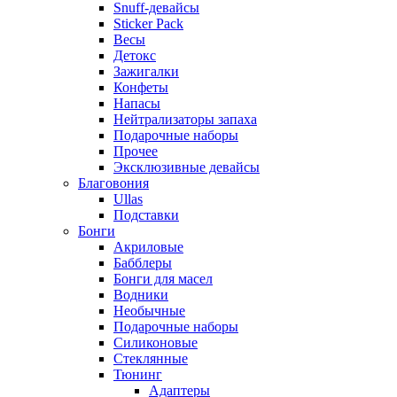
Snuff-девайсы
Sticker Pack
Весы
Детокс
Зажигалки
Конфеты
Напасы
Нейтрализаторы запаха
Подарочные наборы
Прочее
Эксклюзивные девайсы
Благовония
Ullas
Подставки
Бонги
Акриловые
Бабблеры
Бонги для масел
Водники
Необычные
Подарочные наборы
Силиконовые
Стеклянные
Тюнинг
Адаптеры