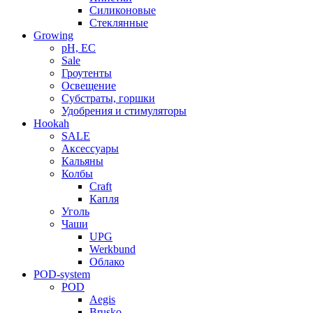
Силиконовые
Стеклянные
Growing
pH, EC
Sale
Гроутенты
Освещение
Субстраты, горшки
Удобрения и стимуляторы
Hookah
SALE
Аксессуары
Кальяны
Колбы
Craft
Капля
Уголь
Чаши
UPG
Werkbund
Облако
POD-system
POD
Aegis
Brusko