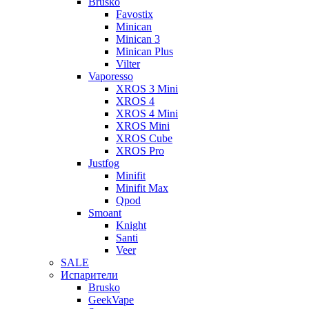
Brusko
Favostix
Minican
Minican 3
Minican Plus
Vilter
Vaporesso
XROS 3 Mini
XROS 4
XROS 4 Mini
XROS Mini
XROS Cube
XROS Pro
Justfog
Minifit
Minifit Max
Qpod
Smoant
Knight
Santi
Veer
SALE
Испарители
Brusko
GeekVape