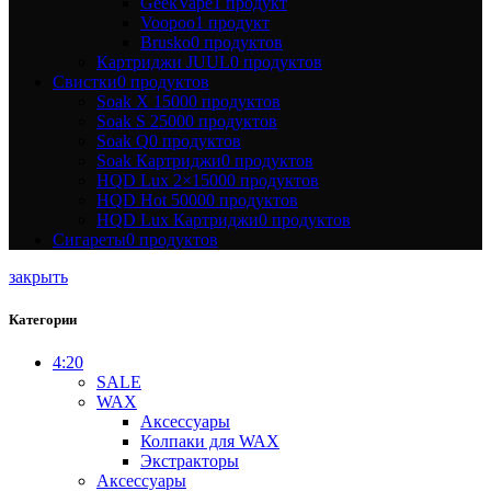
GeekVape
1 продукт
Voopoo
1 продукт
Brusko
0 продуктов
Картриджи JUUL
0 продуктов
Свистки
0 продуктов
Soak X 1500
0 продуктов
Soak S 2500
0 продуктов
Soak Q
0 продуктов
Soak Картриджи
0 продуктов
HQD Lux 2×1500
0 продуктов
HQD Hot 5000
0 продуктов
HQD Lux Картриджи
0 продуктов
Сигареты
0 продуктов
закрыть
Категории
4:20
SALE
WAX
Аксессуары
Колпаки для WAX
Экстракторы
Аксессуары