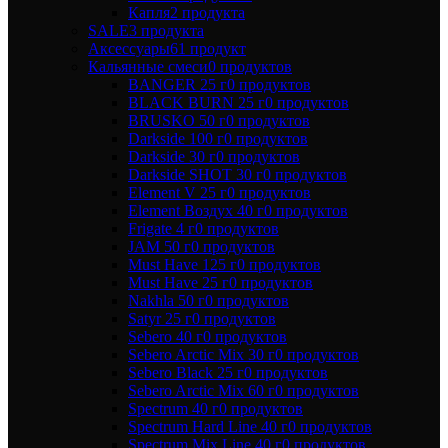
Капля
2 продукта
SALE
3 продукта
Аксессуары
61 продукт
Кальянные смеси
0 продуктов
BANGER 25 г
0 продуктов
BLACK BURN 25 г
0 продуктов
BRUSKO 50 г
0 продуктов
Darkside 100 г
0 продуктов
Darkside 30 г
0 продуктов
Darkside SHOT 30 г
0 продуктов
Element V 25 г
0 продуктов
Element Воздух 40 г
0 продуктов
Frigate 4 г
0 продуктов
JAM 50 г
0 продуктов
Must Have 125 г
0 продуктов
Must Have 25 г
0 продуктов
Nakhla 50 г
0 продуктов
Satyr 25 г
0 продуктов
Sebero 40 г
0 продуктов
Sebero Arctic Mix 30 г
0 продуктов
Sebero Black 25 г
0 продуктов
Sebero Arctic Mix 60 г
0 продуктов
Spectrum 40 г
0 продуктов
Spectrum Hard Line 40 г
0 продуктов
Spectrum Mix Line 40 г
0 продуктов