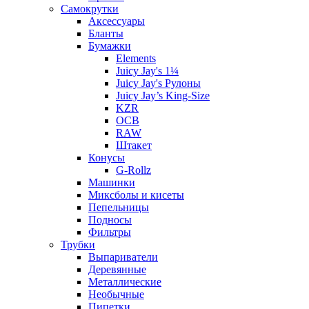
Самокрутки
Аксессуары
Бланты
Бумажки
Elements
Juicy Jay's 1¼
Juicy Jay's Рулоны
Juicy Jay’s King-Size
KZR
OCB
RAW
Штакет
Конусы
G-Rollz
Машинки
Миксболы и кисеты
Пепельницы
Подносы
Фильтры
Трубки
Выпариватели
Деревянные
Металлические
Необычные
Пипетки