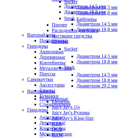
Socket
Диаметром 14,5 мм
Диаметром 14,5 мм
Диаметром 18,8 мм
Диаметром 18,8 мм
Steck
Бабблеры
Диаметром 14,5 мм
Прочее
Диаметром 18,8 мм
Расходники для бонга
Вапорайзеры
Чистящие средства
Портативные
Шлифы
Гриндеры
Socket
Акриловые
Диаметром 14,5 мм
Деревянные
Диаметром 18,8 мм
Контейнеры
Steck
Металлические
Прессы
Диаметром 14,5 мм
Самокрутки
Диаметром 18,8 мм
Аксессуары
Диаметром 29,2 мм
Бланты
Вапорайзеры
Бумажки
Портативные
Elements
Стационарные
Juicy Jay's 1¼
Гриндеры
Juicy Jay's Рулоны
Акриловые
Juicy Jay’s King-Size
Деревянные
KZR
Контейнеры
OCB
Металлические
RAW