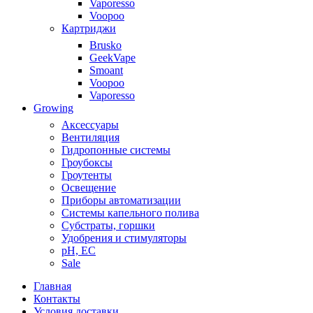
Vaporesso
Voopoo
Картриджи
Brusko
GeekVape
Smoant
Voopoo
Vaporesso
Growing
Аксессуары
Вентиляция
Гидропонные системы
Гроубоксы
Гроутенты
Освещение
Приборы автоматизации
Системы капельного полива
Субстраты, горшки
Удобрения и стимуляторы
pH, EC
Sale
Главная
Контакты
Условия доставки