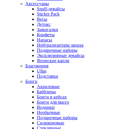
Аксессуары
Snuff-девайсы
Sticker Pack
Весы
Детокс
Зажигалки
Конфеты
Напасы
Нейтрализаторы запаха
Подарочные наборы
Эксклюзивные девайсы
Японские капли
Благовония
Ullas
Подставки
Бонги
Акриловые
Бабблеры
Бонги в кейсах
Бонги для масел
Водники
Необычные
Подарочные наборы
Силиконовые
Стеклянные