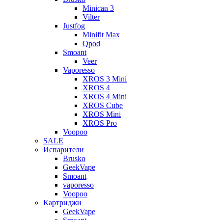
Minican 3
Vilter
Justfog
Minifit Max
Qpod
Smoant
Veer
Vaporesso
XROS 3 Mini
XROS 4
XROS 4 Mini
XROS Cube
XROS Mini
XROS Pro
Voopoo
SALE
Испарители
Brusko
GeekVape
Smoant
vaporesso
Voopoo
Картриджи
GeekVape