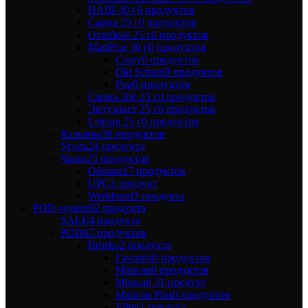
НАШ 40 г
0 продуктов
Сарма 25 г
0 продуктов
Overdose 25 г
0 продуктов
MattPear 30 г
0 продуктов
Crazy
0 продуктов
Old School
0 продуктов
Pop
0 продуктов
Сарма 360 25 г
0 продуктов
Энтузиаст 25 г
0 продуктов
Leteam 25 г
0 продуктов
Кальяны
38 продуктов
Уголь
24 продукта
Чаши
25 продуктов
Облако
17 продуктов
UPG
1 продукт
Werkbund
3 продукта
POD-system
92 продукта
SALE
4 продукта
POD
67 продуктов
Brusko
2 продукта
Favostix
0 продуктов
Minican
0 продуктов
Minican 3
1 продукт
Minican Plus
0 продуктов
Vilter
1 продукт