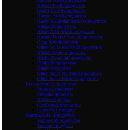
Podonki Alfa
0 продуктов
Hotspot Fuel
0 продуктов
Soak LX/LS
0 продуктов
Hotspot Acid
0 продуктов
Husky Malaysian Serias
0 продуктов
Hotspot
0 продуктов
Husky Mint Seias
0 продуктов
Hotspot Don't Chew It
0 продуктов
Gang Ice
0 продуктов
Glitch Sauce Iced Out
0 продуктов
Hotspot Shot
0 продуктов
Husky Premium
0 продуктов
Dabbler
0 продуктов
Duall
0 продуктов
Glitch Sauce No Mint
0 продуктов
Glitch Sauce Raisin
0 продуктов
Испарители
12 продуктов
Voopoo
2 продукта
Smoant
2 продукта
Brusko
1 продукт
GeekVape
6 продуктов
vaporesso
1 продукт
Картриджи
14 продуктов
Vaporesso
9 продуктов
Smoant
2 продукта