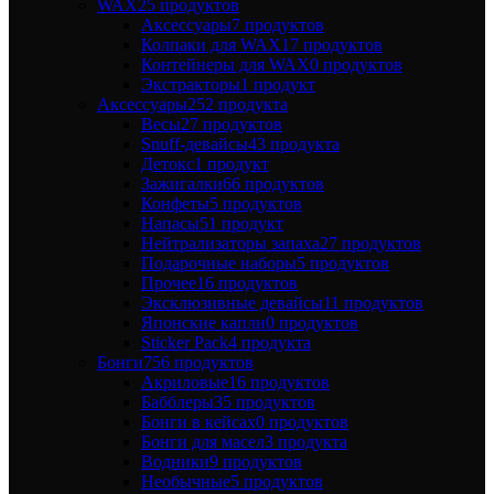
WAX
25 продуктов
Аксессуары
7 продуктов
Колпаки для WAX
17 продуктов
Контейнеры для WAX
0 продуктов
Экстракторы
1 продукт
Аксессуары
252 продукта
Весы
27 продуктов
Snuff-девайсы
43 продукта
Детокс
1 продукт
Зажигалки
66 продуктов
Конфеты
5 продуктов
Напасы
51 продукт
Нейтрализаторы запаха
27 продуктов
Подарочные наборы
5 продуктов
Прочее
16 продуктов
Эксклюзивные девайсы
11 продуктов
Японские капли
0 продуктов
Sticker Pack
4 продукта
Бонги
756 продуктов
Акриловые
16 продуктов
Бабблеры
35 продуктов
Бонги в кейсах
0 продуктов
Бонги для масел
3 продукта
Водники
9 продуктов
Необычные
5 продуктов