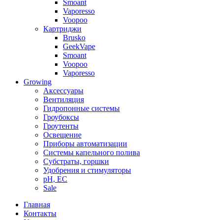
Smoant
Vaporesso
Voopoo
Картриджи
Brusko
GeekVape
Smoant
Voopoo
Vaporesso
Growing
Аксессуары
Вентиляция
Гидропонные системы
Гроубоксы
Гроутенты
Освещение
Приборы автоматизации
Системы капельного полива
Субстраты, горшки
Удобрения и стимуляторы
pH, EC
Sale
Главная
Контакты