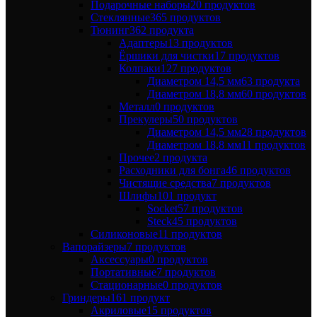
Подарочные наборы
20 продуктов
Стеклянные
365 продуктов
Тюнинг
362 продукта
Адаптеры
13 продуктов
Ёршики для чистки
17 продуктов
Колпаки
127 продуктов
Диаметром 14,5 мм
63 продукта
Диаметром 18,8 мм
60 продуктов
Металл
0 продуктов
Прекулеры
50 продуктов
Диаметром 14,5 мм
28 продуктов
Диаметром 18,8 мм
11 продуктов
Прочее
2 продукта
Расходники для бонга
46 продуктов
Чистящие средства
7 продуктов
Шлифы
101 продукт
Socket
57 продуктов
Steck
45 продуктов
Силиконовые
11 продуктов
Вапорайзеры
7 продуктов
Аксессуары
0 продуктов
Портативные
7 продуктов
Стационарные
0 продуктов
Гриндеры
161 продукт
Акриловые
15 продуктов