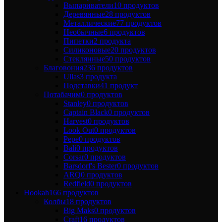
Выпариватели
10 продуктов
Деревянные
28 продуктов
Металлические
77 продуктов
Необычные
6 продуктов
Пипетки
2 продукта
Силиконовые
20 продуктов
Стеклянные
50 продуктов
Благовония
236 продуктов
Ullas
3 продукта
Подставки
41 продукт
Потабачим
0 продуктов
Stanley
0 продуктов
Captain Black
0 продуктов
Harvest
0 продуктов
Look Out
0 продуктов
Pepe
0 продуктов
Bali
0 продуктов
Corsar
0 продуктов
Barsdorf's Bester
0 продуктов
ARQ
0 продуктов
Redfield
0 продуктов
Hookah
166 продуктов
Колбы
18 продуктов
Big Maks
0 продуктов
Craft
16 продуктов