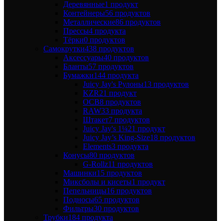
Деревянные
1 продукт
Контейнеры
56 продуктов
Металлические
86 продуктов
Прессы
4 продукта
Тёрки
0 продуктов
Самокрутки
438 продуктов
Аксессуары
40 продуктов
Бланты
57 продуктов
Бумажки
144 продукта
Juicy Jay's Рулоны
13 продуктов
KZR
21 продукт
OCB
8 продуктов
RAW
33 продукта
Штакет
7 продуктов
Juicy Jay's 1¼
21 продукт
Juicy Jay’s King-Size
18 продуктов
Elements
3 продукта
Конусы
80 продуктов
G-Rollz
11 продуктов
Машинки
15 продуктов
Миксболы и кисеты
1 продукт
Пепельницы
16 продуктов
Подносы
65 продуктов
Фильтры
30 продуктов
Трубки
184 продукта