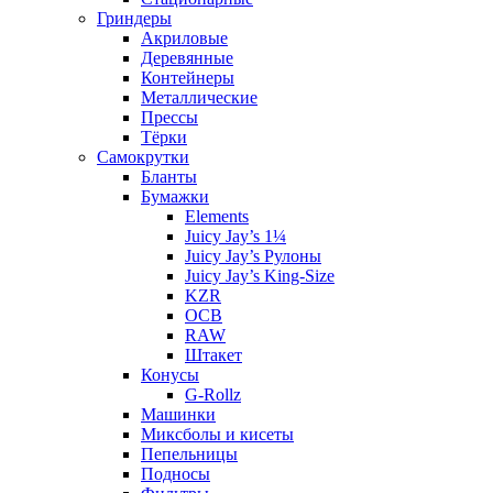
Гриндеры
Акриловые
Деревянные
Контейнеры
Металлические
Прессы
Тёрки
Самокрутки
Бланты
Бумажки
Elements
Juicy Jay’s 1¼
Juicy Jay’s Рулоны
Juicy Jay’s King-Size
KZR
OCB
RAW
Штакет
Конусы
G-Rollz
Машинки
Миксболы и кисеты
Пепельницы
Подносы