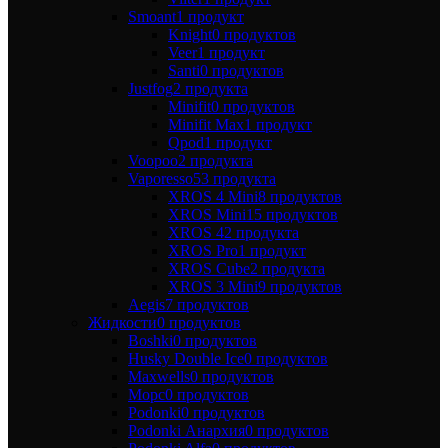
Smoant
1 продукт
Knight
0 продуктов
Veer
1 продукт
Santi
0 продуктов
Justfog
2 продукта
Minifit
0 продуктов
Minifit Max
1 продукт
Qpod
1 продукт
Voopoo
2 продукта
Vaporesso
53 продукта
XROS 4 Mini
8 продуктов
XROS Mini
15 продуктов
XROS 4
2 продукта
XROS Pro
1 продукт
XROS Cube
2 продукта
XROS 3 Mini
9 продуктов
Aegis
7 продуктов
Жидкости
0 продуктов
Boshki
0 продуктов
Husky Double Ice
0 продуктов
Maxwells
0 продуктов
Морс
0 продуктов
Podonki
0 продуктов
Podonki Анархия
0 продуктов