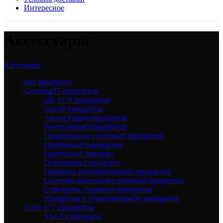
Интересное
Аксессуары
Категории
Все
продукты
Growing
57 продуктов
pH, EC
9 продуктов
Sale
18 продуктов
Аксессуары
0 продуктов
Вентиляция
0 продуктов
Гидропонные системы
0 продуктов
Гроубоксы
0 продуктов
Гроутенты
1 продукт
Освещение
2 продукта
Приборы автоматизации
0 продуктов
Системы капельного полива
0 продуктов
Субстраты, горшки
9 продуктов
Удобрения и стимуляторы
36 продуктов
4:20
1 977 продуктов
SALE
4 продукта