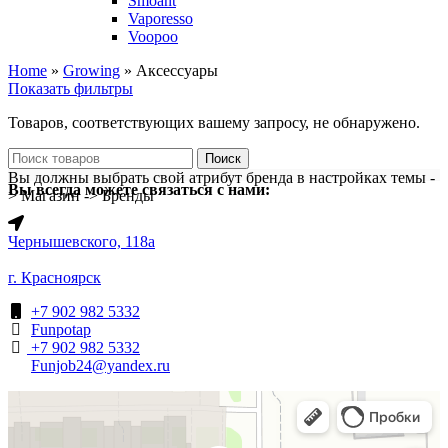
Smoant
Vaporesso
Voopoo
Home
»
Growing
»
Аксессуары
Показать фильтры
Товаров, соответствующих вашему запросу, не обнаружено.
Поиск
Вы должны выбрать свой атрибут бренда в настройках темы -
Вы всегда можете связаться с нами:
> Магазин -> Бренды
​Чернышевского, 118а
г. Красноярск
+7 902 982 5332
Funpotap
+7 902 982 5332
Funjob24@yandex.ru