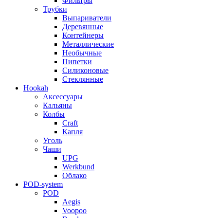
Фильтры
Трубки
Выпариватели
Деревянные
Контейнеры
Металлические
Необычные
Пипетки
Силиконовые
Стеклянные
Hookah
Аксессуары
Кальяны
Колбы
Craft
Капля
Уголь
Чаши
UPG
Werkbund
Облако
POD-system
POD
Aegis
Voopoo