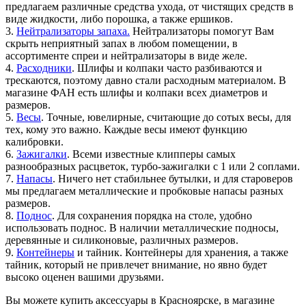
предлагаем различные средства ухода, от чистящих средств в
виде жидкости, либо порошка, а также ершиков.
3.
Нейтрализаторы запаха.
Нейтрализаторы помогут Вам
скрыть неприятный запах в любом помещении, в
ассортименте спреи и нейтрализаторы в виде желе.
4.
Расходники
. Шлифы и колпаки часто разбиваются и
трескаются, поэтому давно стали расходным материалом. В
магазине ФАН есть шлифы и колпаки всех диаметров и
размеров.
5.
Весы
. Точные, ювелирные, считающие до сотых весы, для
тех, кому это важно. Каждые весы имеют функцию
калибровки.
6.
Зажигалки
. Всеми известные клипперы самых
разнообразных расцветок, турбо-зажигалки с 1 или 2 соплами.
7.
Напасы
. Ничего нет стабильнее бутылки, и для староверов
мы предлагаем металлические и пробковые напасы разных
размеров.
8.
Поднос
. Для сохранения порядка на столе, удобно
использовать поднос. В наличии металлические подносы,
деревянные и силиконовые, различных размеров.
9.
Контейнеры
и тайник. Контейнеры для хранения, а также
тайник, который не привлечет внимание, но явно будет
высоко оценен вашими друзьями.
Вы можете купить аксессуары в Красноярске, в магазине