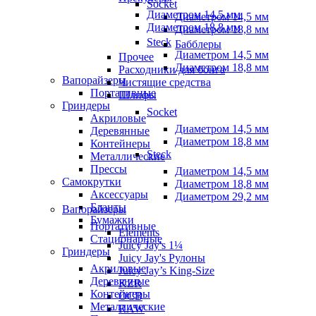
Socket
Диаметром 14,5 мм
Диаметром 14,5 мм
Диаметром 18,8 мм
Диаметром 18,8 мм
Steck
Бабблеры
Диаметром 14,5 мм
Прочее
Диаметром 18,8 мм
Расходники для бонга
Вапорайзеры
Чистящие средства
Портативные
Шлифы
Гриндеры
Socket
Акриловые
Диаметром 14,5 мм
Деревянные
Диаметром 18,8 мм
Контейнеры
Steck
Металлические
Прессы
Диаметром 14,5 мм
Самокрутки
Диаметром 18,8 мм
Аксессуары
Диаметром 29,2 мм
Бланты
Вапорайзеры
Бумажки
Портативные
Elements
Стационарные
Juicy Jay's 1¼
Гриндеры
Juicy Jay's Рулоны
Акриловые
Juicy Jay’s King-Size
Деревянные
KZR
Контейнеры
OCB
Металлические
RAW