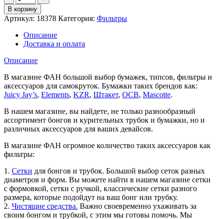
товара
В корзину
Фильтры
Артикул:
18378
Категория:
Фильтры
RAW
Maestro
Описание
Cone
Доставка и оплата
Описание
В магазине ФАН большой выбор бумажек, типсов, фильтры и
аксессуаров для самокруток. Бумажки таких брендов как:
Juicy Jay’s
,
Elements
,
KZR
,
Штакет
,
OCB
,
Mascotte
.
В нашем магазине, вы найдете, не только разнообразный
ассортимент бонгов и курительных трубок и бумажки, но и
различных аксессуаров для ваших девайсов.
В магазине ФАН огромное количество таких аксессуаров как
фильтры:
1.
Сетки
для бонгов и трубок. Большой выбор сеток разных
диаметров и форм. Вы можете найти в нашем магазине сетки
с формовкой, сетки с ручкой, классические сетки разного
размера, которые подойдут на ваш бонг или трубку.
2.
Чистящие средства.
Важно своевременно ухаживать за
своим бонгом и трубкой, с этим мы готовы помочь. Мы