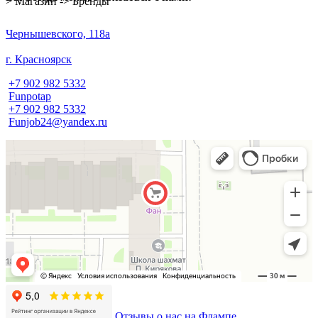
> Магазин -> Бренды
​Чернышевского, 118а
г. Красноярск
+7 902 982 5332
Funpotap
+7 902 982 5332
Funjob24@yandex.ru
Отзывы о нас на Флампе