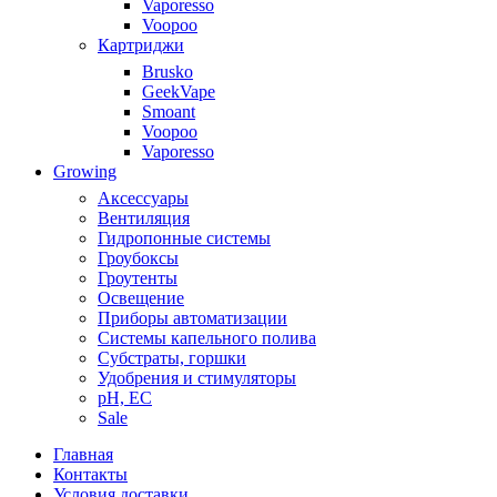
Vaporesso
Voopoo
Картриджи
Brusko
GeekVape
Smoant
Voopoo
Vaporesso
Growing
Аксессуары
Вентиляция
Гидропонные системы
Гроубоксы
Гроутенты
Освещение
Приборы автоматизации
Системы капельного полива
Субстраты, горшки
Удобрения и стимуляторы
pH, EC
Sale
Главная
Контакты
Условия доставки