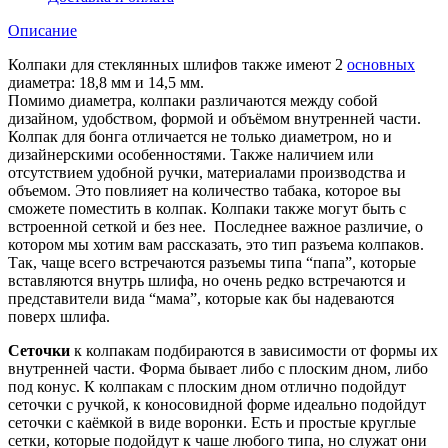
Описание
Колпаки для стеклянных шлифов также имеют 2
основных
диаметра: 18,8 мм и 14,5 мм.
Помимо диаметра, колпаки различаются между собой
дизайном, удобством, формой и объёмом внутренней части.
Колпак для бонга отличается не только диаметром, но и
дизайнерскими особенностями. Также наличием или
отсутствием удобной ручки, материалами производства и
объемом. Это повлияет на количество табака, которое вы
сможете поместить в колпак. Колпаки также могут быть с
встроенной сеткой и без нее. Последнее важное различие, о
котором мы хотим вам рассказать, это тип разъема колпаков.
Так, чаще всего встречаются разъемы типа “папа”, которые
вставляются внутрь шлифа, но очень редко встречаются и
представители вида “мама”, которые как бы надеваются
поверх шлифа.
Сеточки
к колпакам подбираются в зависимости от формы их
внутренней части. Форма бывает либо с плоским дном, либо
под конус. К колпакам с плоским дном отлично подойдут
сеточки с ручкой, к коносовидной форме идеально подойдут
сеточки с каёмкой в виде воронки. Есть и простые круглые
сетки, которые подойдут к чаше любого типа, но служат они