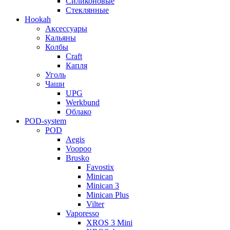
Силиконовые
Стеклянные
Hookah
Аксессуары
Кальяны
Колбы
Craft
Капля
Уголь
Чаши
UPG
Werkbund
Облако
POD-system
POD
Aegis
Voopoo
Brusko
Favostix
Minican
Minican 3
Minican Plus
Vilter
Vaporesso
XROS 3 Mini