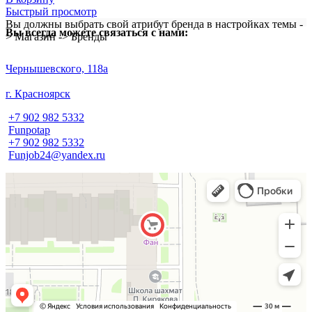
Быстрый просмотр
Вы должны выбрать свой атрибут бренда в настройках темы -
Вы всегда можете связаться с нами:
> Магазин -> Бренды
​Чернышевского, 118а
г. Красноярск
+7 902 982 5332
Funpotap
+7 902 982 5332
Funjob24@yandex.ru