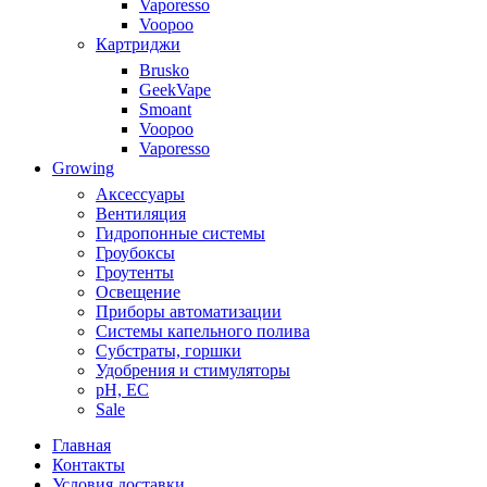
Vaporesso
Voopoo
Картриджи
Brusko
GeekVape
Smoant
Voopoo
Vaporesso
Growing
Аксессуары
Вентиляция
Гидропонные системы
Гроубоксы
Гроутенты
Освещение
Приборы автоматизации
Системы капельного полива
Субстраты, горшки
Удобрения и стимуляторы
pH, EC
Sale
Главная
Контакты
Условия доставки