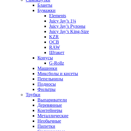
Бланты
Бумажки
Elements
Juicy Jay’s 1¼
Juicy Jay’s Рулоны
Juicy Jay’s King-Size
KZR
OCB
RAW
Штакет
Конусы
G-Rollz
Машинки
Миксболы и кисеты
Пепельницы
Подносы
Фильтры
Трубки
Выпариватели
Деревянные
Контейнеры
Металлические
Необычные
Пипетки