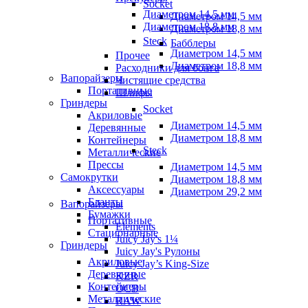
Socket
Диаметром 14,5 мм
Диаметром 14,5 мм
Диаметром 18,8 мм
Диаметром 18,8 мм
Steck
Бабблеры
Диаметром 14,5 мм
Прочее
Диаметром 18,8 мм
Расходники для бонга
Вапорайзеры
Чистящие средства
Портативные
Шлифы
Гриндеры
Socket
Акриловые
Диаметром 14,5 мм
Деревянные
Диаметром 18,8 мм
Контейнеры
Steck
Металлические
Прессы
Диаметром 14,5 мм
Самокрутки
Диаметром 18,8 мм
Аксессуары
Диаметром 29,2 мм
Бланты
Вапорайзеры
Бумажки
Портативные
Elements
Стационарные
Juicy Jay's 1¼
Гриндеры
Juicy Jay's Рулоны
Акриловые
Juicy Jay’s King-Size
Деревянные
KZR
Контейнеры
OCB
Металлические
RAW