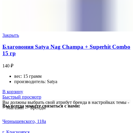
Закрыть
Благовония Satya Nag Champa + Superhit Combo
15 гр
140
₽
вес: 15 грамм
производитель: Satya
В корзину
Быстрый просмотр
Вы должны выбрать свой атрибут бренда в настройках темы -
Вы всегда можете связаться с нами:
> Магазин -> Бренды
​Чернышевского, 118а
г. Красноярск