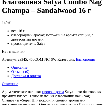
Благовония Satya Combo Nag
Champa – Sandalwood 16 г
140
₽
вес: 16 г
благородный аромат, похожий на аромат специй, с
древесными нотами
производитель: Satya
Нет в наличии
Артикул:
23345, 450COM-NC-SW
Категория:
Благовония
Описание
Отзывы (0)
Доставка и оплата
Описание
Ароматические палочки
производства
Satya – это благовония
премиум класса. Такие названия благовоний как «Nag
Champa» и «Super Hit» покорили своими ароматами
практически весь мир. Они экспортируются из Индии в очень