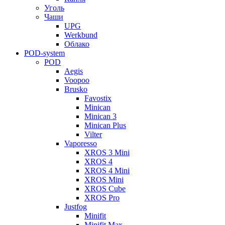
Уголь
Чаши
UPG
Werkbund
Облако
POD-system
POD
Aegis
Voopoo
Brusko
Favostix
Minican
Minican 3
Minican Plus
Vilter
Vaporesso
XROS 3 Mini
XROS 4
XROS 4 Mini
XROS Mini
XROS Cube
XROS Pro
Justfog
Minifit
Minifit Max