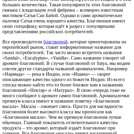
больших количествах. Такая популярность этих благовоний
связана с владельцем этой фабрики – всемирно известным
мистиком Сатья Саи Бабой. Однако и сами ароматические
палочки Сатья очень хорошего качества. Благовония имеют
свою специфику, которая идёт в разрез с популярными
представлениями российских потребителей.
Все производители
благовоний
, которые ориентированы на
европейский рынок, ставят информативные название для
своих потребителей. Так часто можно встретить названия
«Sandal», «Eucalyptus», «Vanilla». Само название говорит об
аромате благовоний. В случае благовоний от Satya, мы видим
совсем другие стандарты названий аромапалочек. Например
«Нармада» — река в Индии, или «Ишана» — скорее
описывающее качество одного из божеств Индии. Из всего
списка можно найти что-то более близкое нам в названиях
благовоний «Нектар» и «Натурал». В свою очередь тоже не
много сообщают о аромате самих благовоний. Аромапалочки
премиум класса имеют в названии пометку «Благовония
масала». Масала – означает смесь. Просто для наглядности
благовония более высокого класса мы прописали как
«Благовония масала». Чем же премиум благовония лучше
обычных. Главный показатель отличительного качества
продукта – это аромат, который издаёт благовоние при
горении. Все благовония «масала» имеют насыщенный