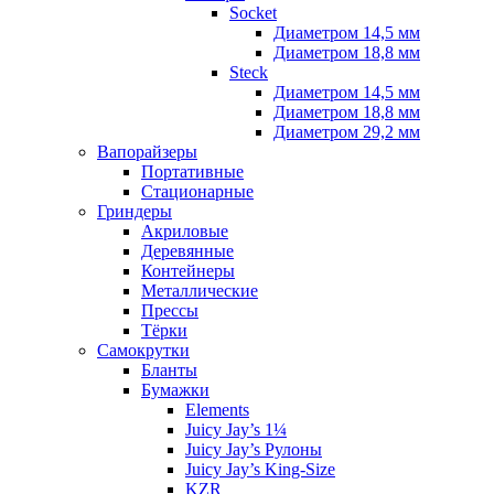
Socket
Диаметром 14,5 мм
Диаметром 18,8 мм
Steck
Диаметром 14,5 мм
Диаметром 18,8 мм
Диаметром 29,2 мм
Вапорайзеры
Портативные
Стационарные
Гриндеры
Акриловые
Деревянные
Контейнеры
Металлические
Прессы
Тёрки
Самокрутки
Бланты
Бумажки
Elements
Juicy Jay’s 1¼
Juicy Jay’s Рулоны
Juicy Jay’s King-Size
KZR