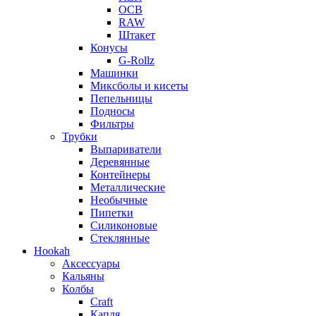
OCB
RAW
Штакет
Конусы
G-Rollz
Машинки
Миксболы и кисеты
Пепельницы
Подносы
Фильтры
Трубки
Выпариватели
Деревянные
Контейнеры
Металлические
Необычные
Пипетки
Силиконовые
Стеклянные
Hookah
Аксессуары
Кальяны
Колбы
Craft
Капля