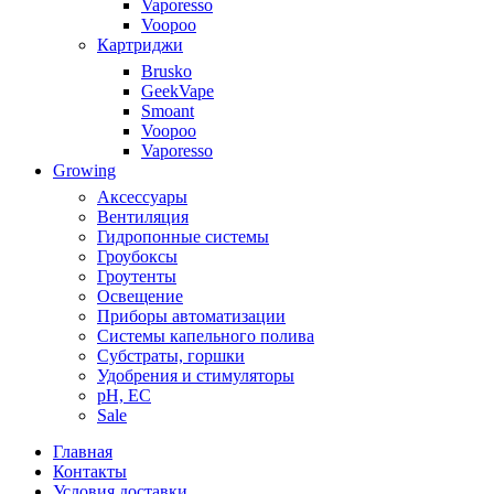
Vaporesso
Voopoo
Картриджи
Brusko
GeekVape
Smoant
Voopoo
Vaporesso
Growing
Аксессуары
Вентиляция
Гидропонные системы
Гроубоксы
Гроутенты
Освещение
Приборы автоматизации
Системы капельного полива
Субстраты, горшки
Удобрения и стимуляторы
pH, EC
Sale
Главная
Контакты
Условия доставки