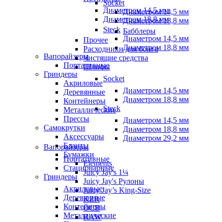
Socket
Диаметром 14,5 мм
Диаметром 14,5 мм
Диаметром 18,8 мм
Диаметром 18,8 мм
Steck
Бабблеры
Диаметром 14,5 мм
Прочее
Диаметром 18,8 мм
Расходники для бонга
Вапорайзеры
Чистящие средства
Портативные
Шлифы
Гриндеры
Socket
Акриловые
Диаметром 14,5 мм
Деревянные
Диаметром 18,8 мм
Контейнеры
Steck
Металлические
Прессы
Диаметром 14,5 мм
Самокрутки
Диаметром 18,8 мм
Аксессуары
Диаметром 29,2 мм
Бланты
Вапорайзеры
Бумажки
Портативные
Elements
Стационарные
Juicy Jay's 1¼
Гриндеры
Juicy Jay's Рулоны
Акриловые
Juicy Jay’s King-Size
Деревянные
KZR
Контейнеры
OCB
Металлические
RAW