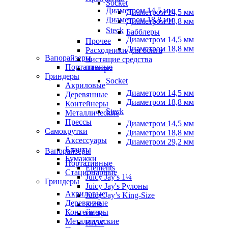
Socket
Диаметром 14,5 мм
Диаметром 14,5 мм
Диаметром 18,8 мм
Диаметром 18,8 мм
Steck
Бабблеры
Диаметром 14,5 мм
Прочее
Диаметром 18,8 мм
Расходники для бонга
Вапорайзеры
Чистящие средства
Портативные
Шлифы
Гриндеры
Socket
Акриловые
Диаметром 14,5 мм
Деревянные
Диаметром 18,8 мм
Контейнеры
Steck
Металлические
Прессы
Диаметром 14,5 мм
Самокрутки
Диаметром 18,8 мм
Аксессуары
Диаметром 29,2 мм
Бланты
Вапорайзеры
Бумажки
Портативные
Elements
Стационарные
Juicy Jay's 1¼
Гриндеры
Juicy Jay's Рулоны
Акриловые
Juicy Jay’s King-Size
Деревянные
KZR
Контейнеры
OCB
Металлические
RAW