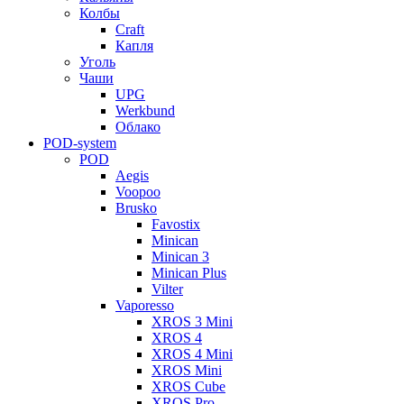
Колбы
Craft
Капля
Уголь
Чаши
UPG
Werkbund
Облако
POD-system
POD
Aegis
Voopoo
Brusko
Favostix
Minican
Minican 3
Minican Plus
Vilter
Vaporesso
XROS 3 Mini
XROS 4
XROS 4 Mini
XROS Mini
XROS Cube
XROS Pro