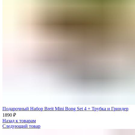
Подарочный Набор Breit Mini Bong Set 4 + Трубка и Гриндер
1890
₽
Назад к товарам
Следующий товар