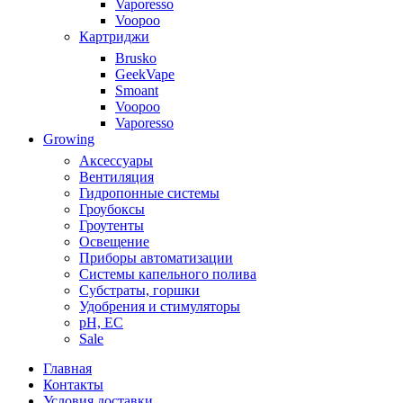
Vaporesso
Voopoo
Картриджи
Brusko
GeekVape
Smoant
Voopoo
Vaporesso
Growing
Аксессуары
Вентиляция
Гидропонные системы
Гроубоксы
Гроутенты
Освещение
Приборы автоматизации
Системы капельного полива
Субстраты, горшки
Удобрения и стимуляторы
pH, EC
Sale
Главная
Контакты
Условия доставки