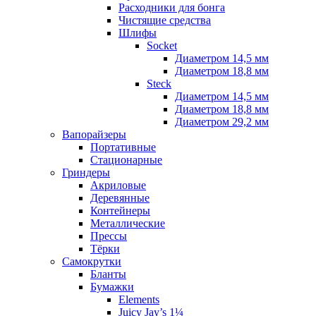
Расходники для бонга
Чистящие средства
Шлифы
Socket
Диаметром 14,5 мм
Диаметром 18,8 мм
Steck
Диаметром 14,5 мм
Диаметром 18,8 мм
Диаметром 29,2 мм
Вапорайзеры
Портативные
Стационарные
Гриндеры
Акриловые
Деревянные
Контейнеры
Металлические
Прессы
Тёрки
Самокрутки
Бланты
Бумажки
Elements
Juicy Jay’s 1¼