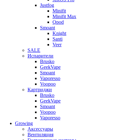
Justfog
Minifit
Minifit Max
Qpod
Smoant
Knight
Santi
Veer
SALE
Испарители
Brusko
GeekVape
Smoant
Vaporesso
Voopoo
Картриджи
Brusko
GeekVape
Smoant
Voopoo
Vaporesso
Growing
Аксессуары
Вентиляция