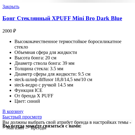
Закрыть
Бонг Стеклянный XPUFF Mini Bro Dark Blue
2000
₽
Высококачественное термостойкое боросиликатное
стекло
Объемная сфера для жидкости
Высота бонга: 20 см
Диаметр ствола бонга: 39 мм
Толщина стекла: 3.5 мм
Диаметр сферы для жидкости: 9.5 см
steck-шлиф diffusor 18,8/14,5 мм/10 см
steck-ведро с ручкой 14.5 мм
Функция ICE
От бренда X PUFF
Цвет: синий
В корзину
Быстрый просмотр
Вы должны выбрать свой атрибут бренда в настройках темы -
Вы всегда можете связаться с нами:
> Магазин -> Бренды