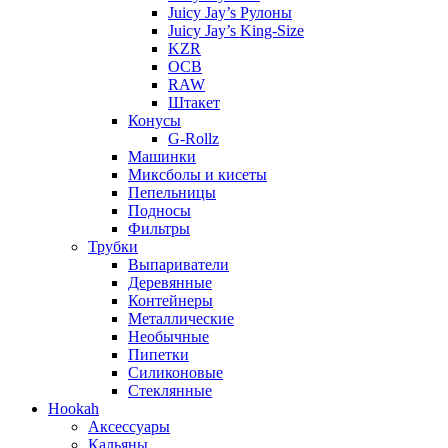
Juicy Jay’s Рулоны
Juicy Jay’s King-Size
KZR
OCB
RAW
Штакет
Конусы
G-Rollz
Машинки
Миксболы и кисеты
Пепельницы
Подносы
Фильтры
Трубки
Выпариватели
Деревянные
Контейнеры
Металлические
Необычные
Пипетки
Силиконовые
Стеклянные
Hookah
Аксессуары
Кальяны