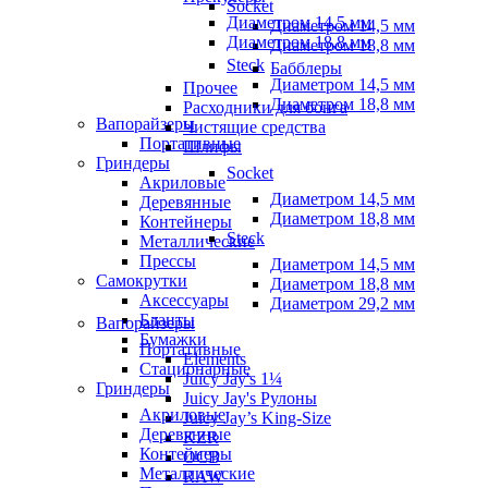
Socket
Диаметром 14,5 мм
Диаметром 14,5 мм
Диаметром 18,8 мм
Диаметром 18,8 мм
Steck
Бабблеры
Диаметром 14,5 мм
Прочее
Диаметром 18,8 мм
Расходники для бонга
Вапорайзеры
Чистящие средства
Портативные
Шлифы
Гриндеры
Socket
Акриловые
Диаметром 14,5 мм
Деревянные
Диаметром 18,8 мм
Контейнеры
Steck
Металлические
Прессы
Диаметром 14,5 мм
Самокрутки
Диаметром 18,8 мм
Аксессуары
Диаметром 29,2 мм
Бланты
Вапорайзеры
Бумажки
Портативные
Elements
Стационарные
Juicy Jay's 1¼
Гриндеры
Juicy Jay's Рулоны
Акриловые
Juicy Jay’s King-Size
Деревянные
KZR
Контейнеры
OCB
Металлические
RAW