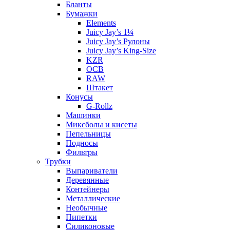
Бланты
Бумажки
Elements
Juicy Jay’s 1¼
Juicy Jay’s Рулоны
Juicy Jay’s King-Size
KZR
OCB
RAW
Штакет
Конусы
G-Rollz
Машинки
Миксболы и кисеты
Пепельницы
Подносы
Фильтры
Трубки
Выпариватели
Деревянные
Контейнеры
Металлические
Необычные
Пипетки
Силиконовые