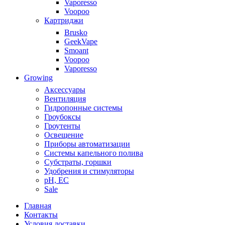
Vaporesso
Voopoo
Картриджи
Brusko
GeekVape
Smoant
Voopoo
Vaporesso
Growing
Аксессуары
Вентиляция
Гидропонные системы
Гроубоксы
Гроутенты
Освещение
Приборы автоматизации
Системы капельного полива
Субстраты, горшки
Удобрения и стимуляторы
pH, EC
Sale
Главная
Контакты
Условия доставки