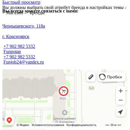
Быстрый просмотр
Вы должны выбрать свой атрибут бренда в настройках темы -
Вы всегда можете связаться с нами:
> Магазин -> Бренды
​Чернышевского, 118а
г. Красноярск
+7 902 982 5332
Funpotap
+7 902 982 5332
Funjob24@yandex.ru